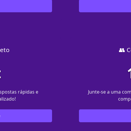
reto
👥 
t
espostas rápidas e
Junte-se a uma com
lizado!
compa
e