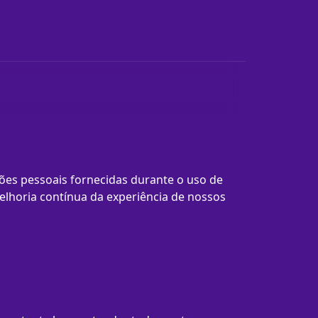
ões pessoais fornecidas durante o uso de
elhoria contínua da experiência de nossos