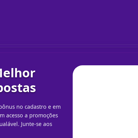
Melhor
postas
bônus no cadastro e em
em acesso a promoções
ualável. Junte-se aos