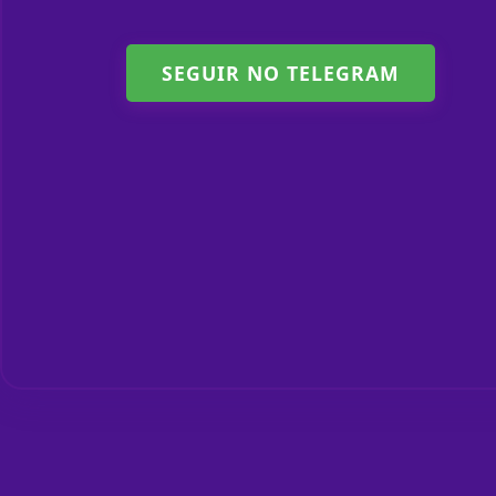
SEGUIR NO TELEGRAM