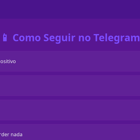
📱 Como Seguir no Telegram
ositivo
erder nada