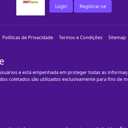
Login
Registrar-se
Políticas de Privacidade
Termos e Condições
Sitemap
de
 usuários e está empenhada em proteger todas as informaç
os coletados são utilizados exclusivamente para fins de m