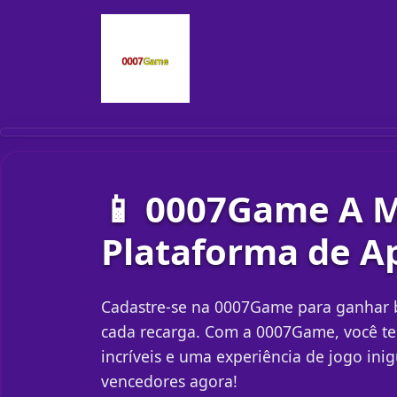
📱 0007Game A 
Plataforma de A
Cadastre-se na 0007Game para ganhar 
cada recarga. Com a 0007Game, você t
incríveis e uma experiência de jogo inig
vencedores agora!