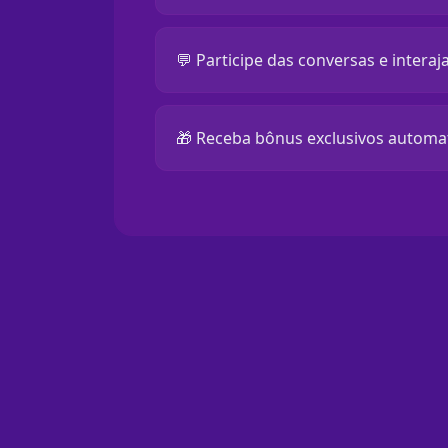
💬 Participe das conversas e interaj
🎁 Receba bônus exclusivos autom