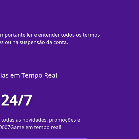
m
importante ler e entender todos os termos
ões ou na suspensão da conta.
cias em Tempo Real
24/7
e todas as novidades, promoções e
 0007Game em tempo real!