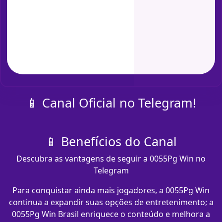
📱 Canal Oficial no Telegram!
📱 Benefícios do Canal
Descubra as vantagens de seguir a 0055Pg Win no
Telegram
Para conquistar ainda mais jogadores, a 0055Pg Win
continua a expandir suas opções de entretenimento; a
0055Pg Win Brasil enriquece o conteúdo e melhora a