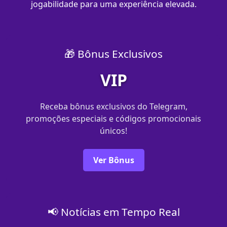
jogabilidade para uma experiência elevada.
🎁 Bônus Exclusivos
VIP
Receba bônus exclusivos do Telegram,
promoções especiais e códigos promocionais
únicos!
Ver Bônus
📢 Notícias em Tempo Real