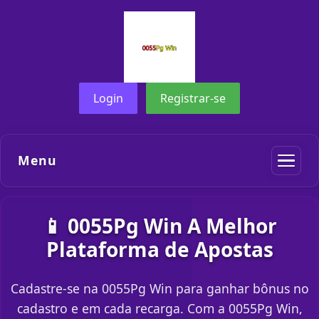
Login
Registrar-se
Menu
📱 0055Pg Win A Melhor
Plataforma de Apostas
Cadastre-se na 0055Pg Win para ganhar bônus no
cadastro e em cada recarga. Com a 0055Pg Win,