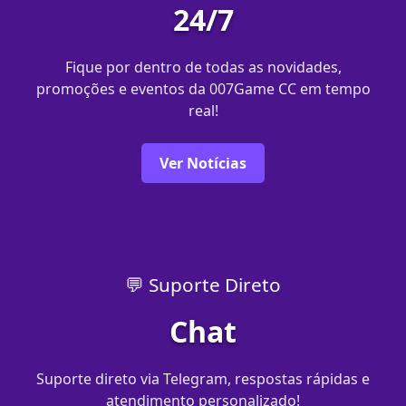
24/7
Fique por dentro de todas as novidades,
promoções e eventos da 007Game CC em tempo
real!
Ver Notícias
💬 Suporte Direto
Chat
Suporte direto via Telegram, respostas rápidas e
atendimento personalizado!