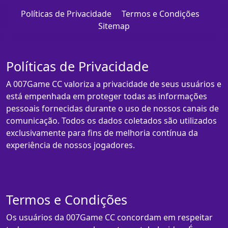
Políticas de Privacidade
Termos e Condições
Sitemap
Políticas de Privacidade
A 007Game CC valoriza a privacidade de seus usuários e
está empenhada em proteger todas as informações
pessoais fornecidas durante o uso de nossos canais de
comunicação. Todos os dados coletados são utilizados
exclusivamente para fins de melhoria contínua da
experiência de nossos jogadores.
Termos e Condições
Os usuários da 007Game CC concordam em respeitar