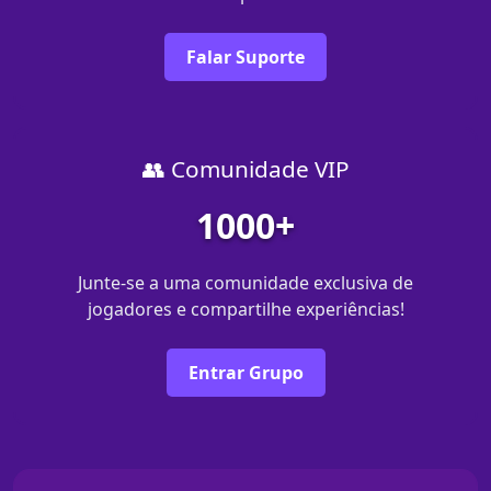
Falar Suporte
👥 Comunidade VIP
1000+
Junte-se a uma comunidade exclusiva de
jogadores e compartilhe experiências!
Entrar Grupo