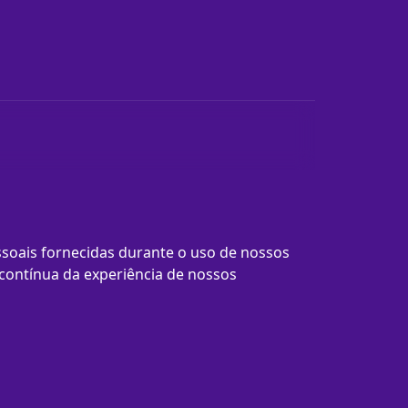
ssoais fornecidas durante o uso de nossos
 contínua da experiência de nossos