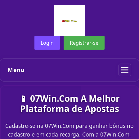
Login
Registrar-se
Menu
📱 07Win.Com A Melhor
Plataforma de Apostas
Cadastre-se na 07Win.Com para ganhar bônus no
cadastro e em cada recarga. Com a 07Win.Com,