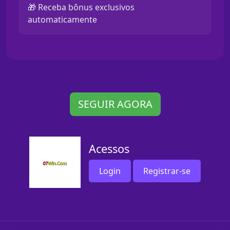
🎁 Receba bônus exclusivos
automaticamente
SEGUIR AGORA
Acessos
Login
Registrar-se