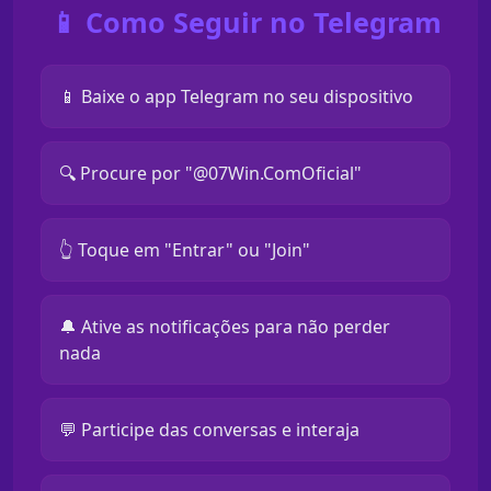
📱 Como Seguir no Telegram
📱 Baixe o app Telegram no seu dispositivo
🔍 Procure por "@07Win.ComOficial"
👆 Toque em "Entrar" ou "Join"
🔔 Ative as notificações para não perder
nada
💬 Participe das conversas e interaja