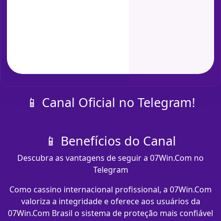
📱 Canal Oficial no Telegram!
📱 Benefícios do Canal
Descubra as vantagens de seguir a 07Win.Com no
Telegram
Como cassino internacional profissional, a 07Win.Com
valoriza a integridade e oferece aos usuários da
07Win.Com Brasil o sistema de proteção mais confiável