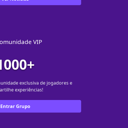
Comunidade VIP
1000+
unidade exclusiva de jogadores e
rtilhe experiências!
Entrar Grupo