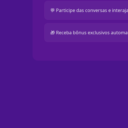
💬 Participe das conversas e interaj
🎁 Receba bônus exclusivos autom