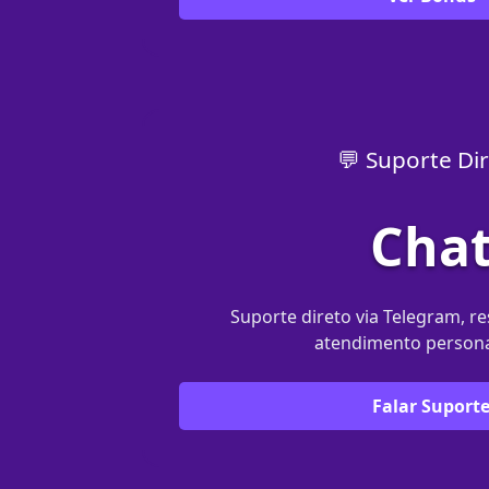
💬 Suporte Di
Cha
Suporte direto via Telegram, r
atendimento persona
Falar Suport