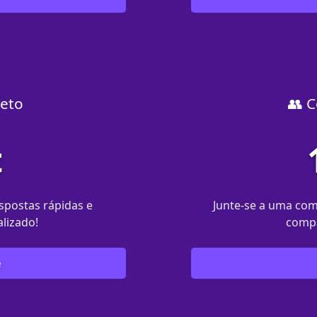
reto
👥 
t
espostas rápidas e
Junte-se a uma com
lizado!
compa
e