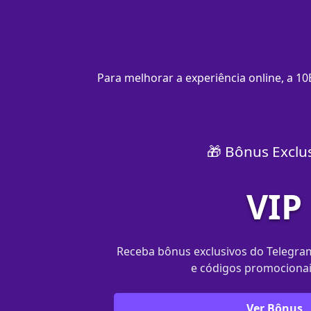
Para melhorar a experiência online, a 10
🎁 Bônus Exclu
VIP
Receba bônus exclusivos do Telegra
e códigos promocionai
Ver Bônus