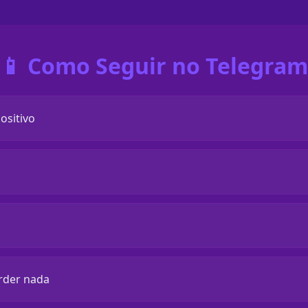
📱 Como Seguir no Telegram
ositivo
erder nada