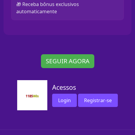
🎁 Receba bônus exclusivos
automaticamente
SEGUIR AGORA
Acessos
Login
Registrar-se