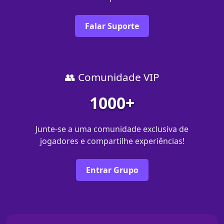
Falar Suporte
👥 Comunidade VIP
1000+
Junte-se a uma comunidade exclusiva de
jogadores e compartilhe experiências!
Entrar Grupo