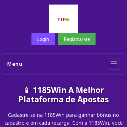
Login
Registrar-se
Menu
📱 1185Win A Melhor
Plataforma de Apostas
Cadastre-se na 1185Win para ganhar bônus no
cadastro e em cada recarga. Com a 1185Win, você