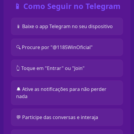
📱 Como Seguir no Telegram
📱 Baixe o app Telegram no seu dispositivo
🔍 Procure por "@1185WinOficial"
👆 Toque em "Entrar" ou "Join"
🔔 Ative as notificações para não perder
nada
💬 Participe das conversas e interaja