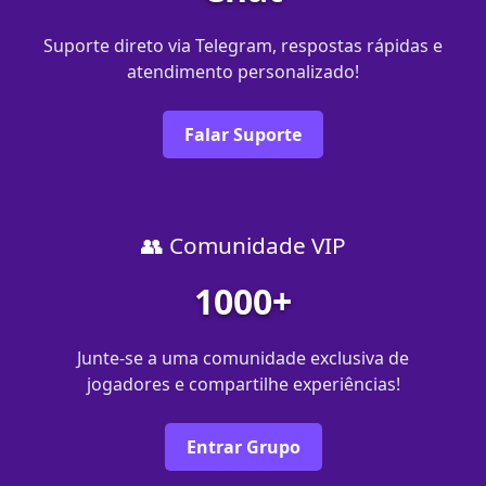
Suporte direto via Telegram, respostas rápidas e
atendimento personalizado!
Falar Suporte
👥 Comunidade VIP
1000+
Junte-se a uma comunidade exclusiva de
jogadores e compartilhe experiências!
Entrar Grupo