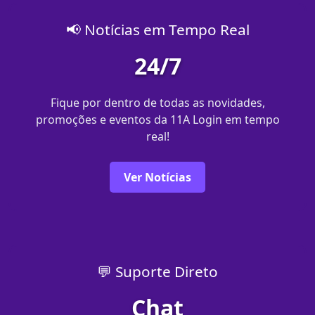
📢 Notícias em Tempo Real
24/7
Fique por dentro de todas as novidades,
promoções e eventos da 11A Login em tempo
real!
Ver Notícias
💬 Suporte Direto
Chat