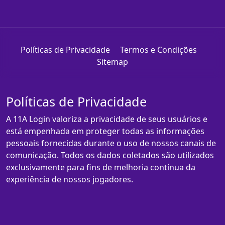
Políticas de Privacidade
Termos e Condições
Sitemap
Políticas de Privacidade
A 11A Login valoriza a privacidade de seus usuários e
está empenhada em proteger todas as informações
pessoais fornecidas durante o uso de nossos canais de
comunicação. Todos os dados coletados são utilizados
exclusivamente para fins de melhoria contínua da
experiência de nossos jogadores.