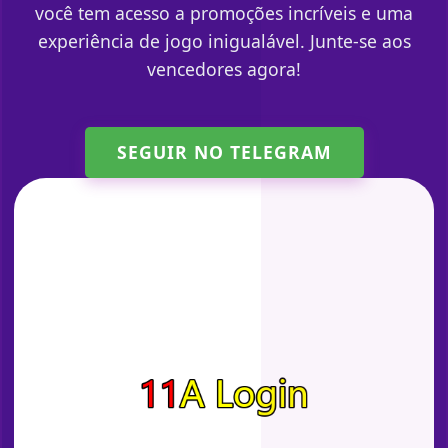
você tem acesso a promoções incríveis e uma
experiência de jogo inigualável. Junte-se aos
vencedores agora!
SEGUIR NO TELEGRAM