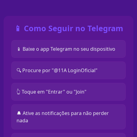
📱 Como Seguir no Telegram
📱 Baixe o app Telegram no seu dispositivo
🔍 Procure por "@11A LoginOficial"
👆 Toque em "Entrar" ou "Join"
🔔 Ative as notificações para não perder
nada