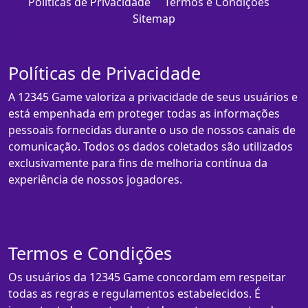
Políticas de Privacidade
Termos e Condições
Sitemap
Políticas de Privacidade
A 12345 Game valoriza a privacidade de seus usuários e
está empenhada em proteger todas as informações
pessoais fornecidas durante o uso de nossos canais de
comunicação. Todos os dados coletados são utilizados
exclusivamente para fins de melhoria contínua da
experiência de nossos jogadores.
Termos e Condições
Os usuários da 12345 Game concordam em respeitar
todas as regras e regulamentos estabelecidos. É