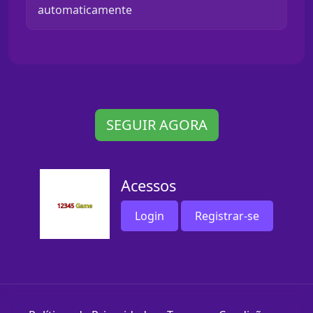
automaticamente
SEGUIR AGORA
Acessos
Login
Registrar-se