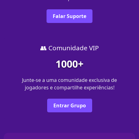
Falar Suporte
👥 Comunidade VIP
1000+
Junte-se a uma comunidade exclusiva de
jogadores e compartilhe experiências!
Entrar Grupo