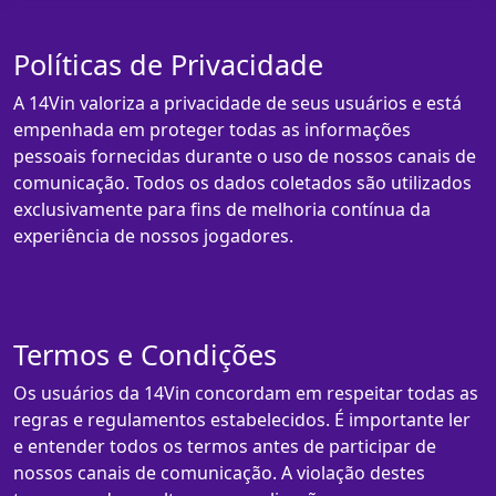
Políticas de Privacidade
A 14Vin valoriza a privacidade de seus usuários e está
empenhada em proteger todas as informações
pessoais fornecidas durante o uso de nossos canais de
comunicação. Todos os dados coletados são utilizados
exclusivamente para fins de melhoria contínua da
experiência de nossos jogadores.
Termos e Condições
Os usuários da 14Vin concordam em respeitar todas as
regras e regulamentos estabelecidos. É importante ler
e entender todos os termos antes de participar de
nossos canais de comunicação. A violação destes