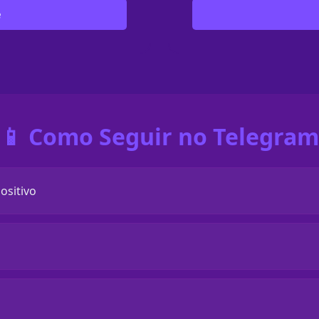
e
📱 Como Seguir no Telegram
ositivo