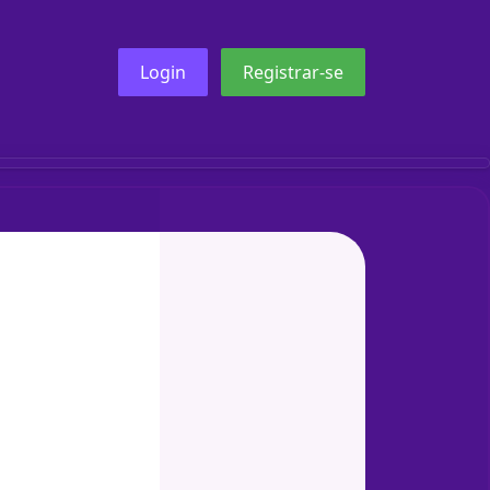
Login
Registrar-se