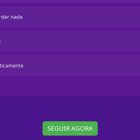
erder nada
a
aticamente
SEGUIR AGORA