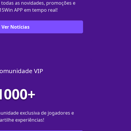
e todas as novidades, promoções e
15Win APP em tempo real!
Ver Notícias
Comunidade VIP
1000+
unidade exclusiva de jogadores e
rtilhe experiências!