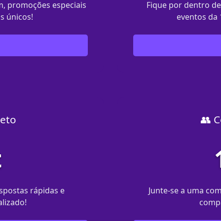
m, promoções especiais
Fique por dentro d
s únicos!
eventos da 
reto
👥 
t
espostas rápidas e
Junte-se a uma com
lizado!
compa