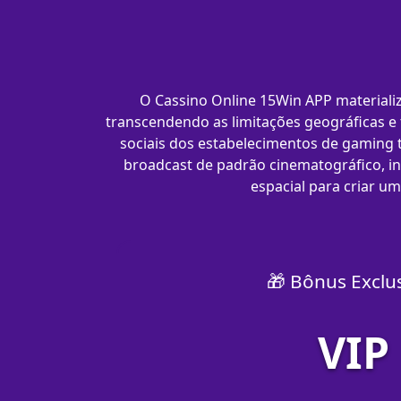
O Cassino Online 15Win APP materializa
transcendendo as limitações geográficas e 
sociais dos estabelecimentos de gaming t
broadcast de padrão cinematográfico, in
espacial para criar u
🎁 Bônus Exclu
VIP