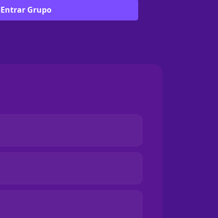
Entrar Grupo