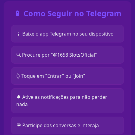
📱 Como Seguir no Telegram
📱 Baixe o app Telegram no seu dispositivo
🔍 Procure por "@1658 SlotsOficial"
👆 Toque em "Entrar" ou "Join"
🔔 Ative as notificações para não perder
nada
💬 Participe das conversas e interaja