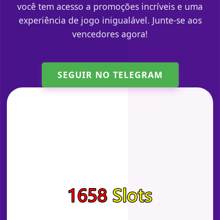
você tem acesso a promoções incríveis e uma
experiência de jogo inigualável. Junte-se aos
vencedores agora!
SEGUIR NO TELEGRAM