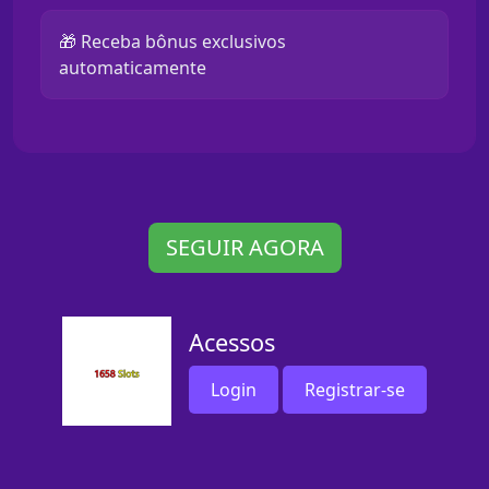
🎁 Receba bônus exclusivos
automaticamente
SEGUIR AGORA
Acessos
Login
Registrar-se