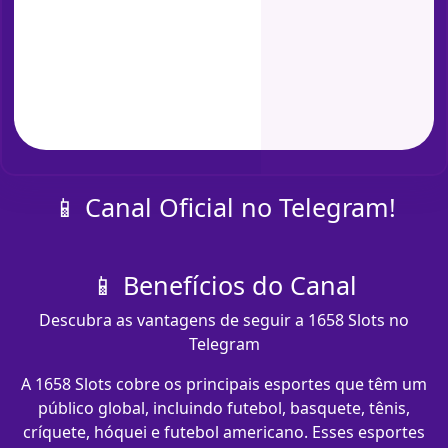
📱 Canal Oficial no Telegram!
📱 Benefícios do Canal
Descubra as vantagens de seguir a 1658 Slots no
Telegram
A 1658 Slots cobre os principais esportes que têm um
público global, incluindo futebol, basquete, tênis,
críquete, hóquei e futebol americano. Esses esportes