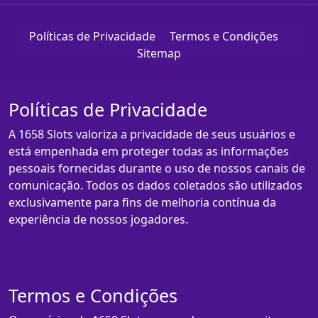
Políticas de Privacidade
Termos e Condições
Sitemap
Políticas de Privacidade
A 1658 Slots valoriza a privacidade de seus usuários e
está empenhada em proteger todas as informações
pessoais fornecidas durante o uso de nossos canais de
comunicação. Todos os dados coletados são utilizados
exclusivamente para fins de melhoria contínua da
experiência de nossos jogadores.
Termos e Condições