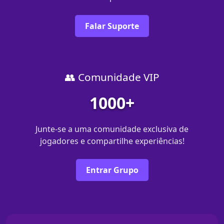
Falar Suporte
👥 Comunidade VIP
1000+
Junte-se a uma comunidade exclusiva de
jogadores e compartilhe experiências!
Entrar Grupo