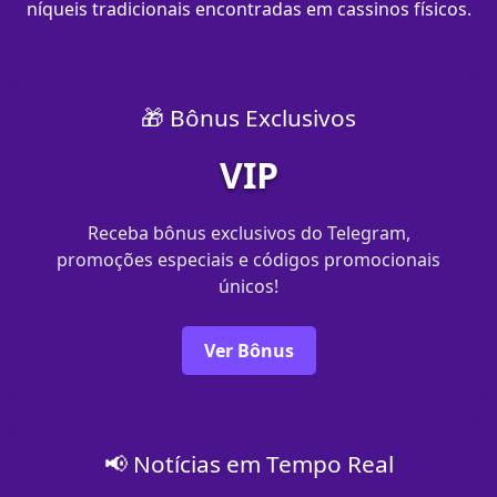
níqueis tradicionais encontradas em cassinos físicos.
🎁 Bônus Exclusivos
VIP
Receba bônus exclusivos do Telegram,
promoções especiais e códigos promocionais
únicos!
Ver Bônus
📢 Notícias em Tempo Real