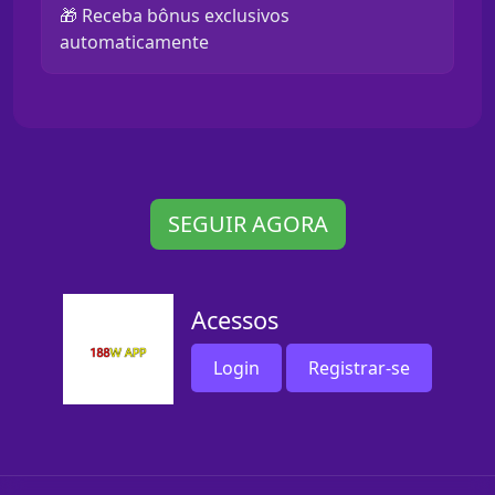
🎁 Receba bônus exclusivos
automaticamente
SEGUIR AGORA
Acessos
Login
Registrar-se