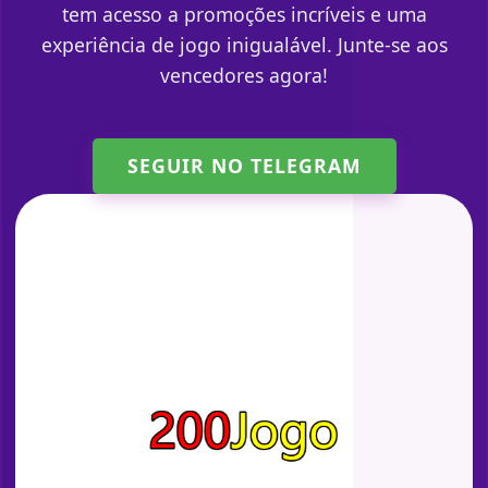
tem acesso a promoções incríveis e uma
experiência de jogo inigualável. Junte-se aos
vencedores agora!
SEGUIR NO TELEGRAM