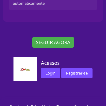
automaticamente
SEGUIR AGORA
Acessos
Login
Registrar-se