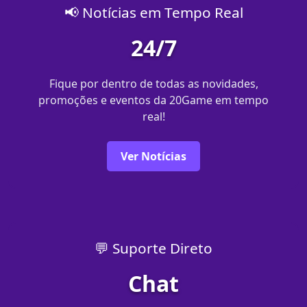
📢 Notícias em Tempo Real
24/7
Fique por dentro de todas as novidades,
promoções e eventos da 20Game em tempo
real!
Ver Notícias
💬 Suporte Direto
Chat