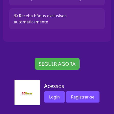
🎁 Receba bônus exclusivos
automaticamente
SEGUIR AGORA
Acessos
Login
Registrar-se