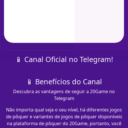
📱 Canal Oficial no Telegram!
📱 Benefícios do Canal
Descubra as vantagens de seguir a 20Game no
Telegram
Não importa qual seja o seu nível, há diferentes jogos
de pôquer e variantes de jogos de pôquer disponíveis
na plataforma de pôquer do 20Game, portanto, você