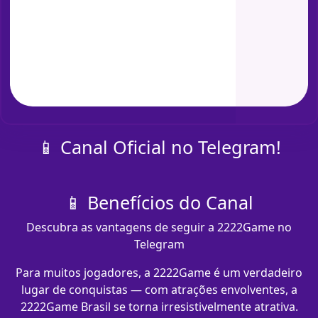
📱 Canal Oficial no Telegram!
📱 Benefícios do Canal
Descubra as vantagens de seguir a 2222Game no
Telegram
Para muitos jogadores, a 2222Game é um verdadeiro
lugar de conquistas — com atrações envolventes, a
2222Game Brasil se torna irresistivelmente atrativa.