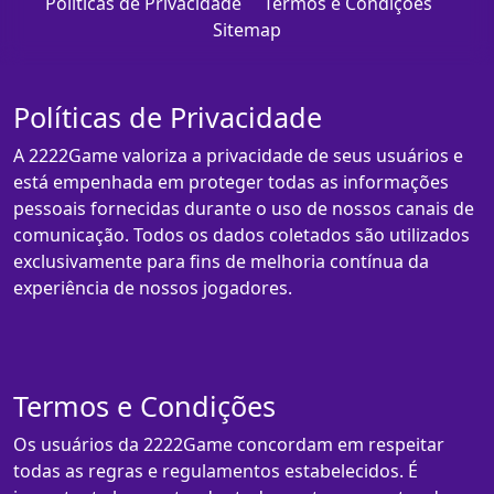
Políticas de Privacidade
Termos e Condições
Sitemap
Políticas de Privacidade
A 2222Game valoriza a privacidade de seus usuários e
está empenhada em proteger todas as informações
pessoais fornecidas durante o uso de nossos canais de
comunicação. Todos os dados coletados são utilizados
exclusivamente para fins de melhoria contínua da
experiência de nossos jogadores.
Termos e Condições
Os usuários da 2222Game concordam em respeitar
todas as regras e regulamentos estabelecidos. É