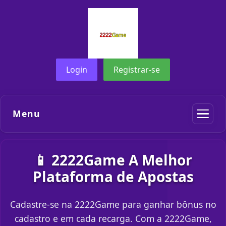
Login
Registrar-se
Menu
📱 2222Game A Melhor
Plataforma de Apostas
Cadastre-se na 2222Game para ganhar bônus no
cadastro e em cada recarga. Com a 2222Game,