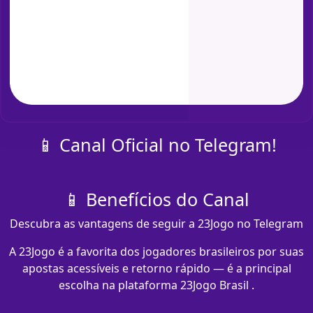
📱 Canal Oficial no Telegram!
📱 Benefícios do Canal
Descubra as vantagens de seguir a 23Jogo no Telegram
A 23Jogo é a favorita dos jogadores brasileiros por suas
apostas acessíveis e retorno rápido — é a principal
escolha na plataforma 23Jogo Brasil .