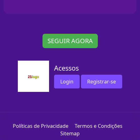
SEGUIR AGORA
Acessos
Login
Registrar-se
Políticas de Privacidade
Termos e Condições
Sitemap