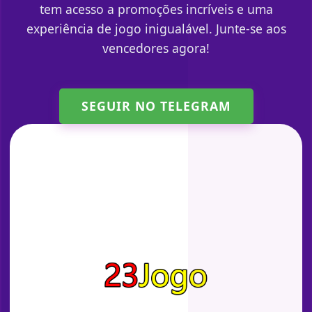
tem acesso a promoções incríveis e uma
experiência de jogo inigualável. Junte-se aos
vencedores agora!
SEGUIR NO TELEGRAM