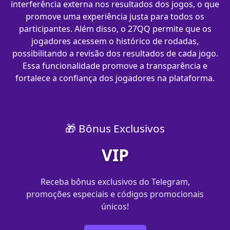
interferência externa nos resultados dos jogos, o que
promove uma experiência justa para todos os
participantes. Além disso, o 27QQ permite que os
jogadores acessem o histórico de rodadas,
possibilitando a revisão dos resultados de cada jogo.
Essa funcionalidade promove a transparência e
fortalece a confiança dos jogadores na plataforma.
🎁 Bônus Exclusivos
VIP
Receba bônus exclusivos do Telegram,
promoções especiais e códigos promocionais
únicos!