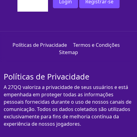
Login
Registrar-se
Políticas de Privacidade
Termos e Condições
Sitemap
Políticas de Privacidade
A 27QQ valoriza a privacidade de seus usuários e está
empenhada em proteger todas as informações
pessoais fornecidas durante o uso de nossos canais de
comunicação. Todos os dados coletados são utilizados
exclusivamente para fins de melhoria contínua da
experiência de nossos jogadores.