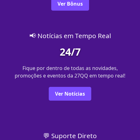
Ver Bônus
📢 Notícias em Tempo Real
24/7
Fique por dentro de todas as novidades,
promoções e eventos da 27QQ em tempo real!
Ver Notícias
💬 Suporte Direto