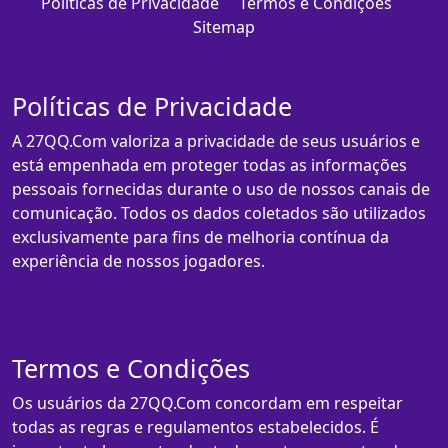
Políticas de Privacidade
Termos e Condições
Sitemap
Políticas de Privacidade
A 27QQ.Com valoriza a privacidade de seus usuários e
está empenhada em proteger todas as informações
pessoais fornecidas durante o uso de nossos canais de
comunicação. Todos os dados coletados são utilizados
exclusivamente para fins de melhoria contínua da
experiência de nossos jogadores.
Termos e Condições
Os usuários da 27QQ.Com concordam em respeitar
todas as regras e regulamentos estabelecidos. É