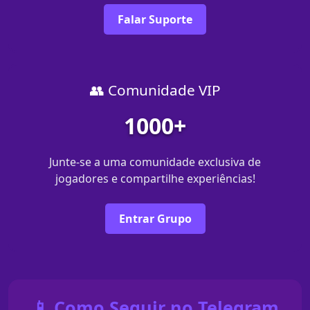
Falar Suporte
👥 Comunidade VIP
1000+
Junte-se a uma comunidade exclusiva de
jogadores e compartilhe experiências!
Entrar Grupo
📱 Como Seguir no Telegram