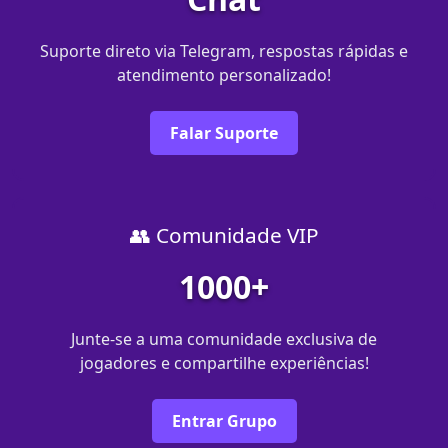
Suporte direto via Telegram, respostas rápidas e
atendimento personalizado!
Falar Suporte
👥 Comunidade VIP
1000+
Junte-se a uma comunidade exclusiva de
jogadores e compartilhe experiências!
Entrar Grupo