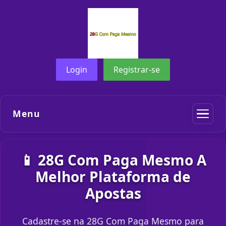
Login
Registrar-se
Menu
📱 28G Com Paga Mesmo A
Melhor Plataforma de
Apostas
Cadastre-se na 28G Com Paga Mesmo para