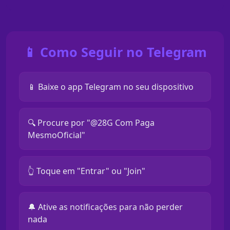
📱 Como Seguir no Telegram
📱 Baixe o app Telegram no seu dispositivo
🔍 Procure por "@28G Com Paga
MesmoOficial"
👆 Toque em "Entrar" ou "Join"
🔔 Ative as notificações para não perder
nada