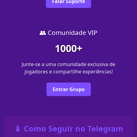
Falar Suporte
👥 Comunidade VIP
1000+
Junte-se a uma comunidade exclusiva de
jogadores e compartilhe experiências!
Entrar Grupo
📱 Como Seguir no Telegram