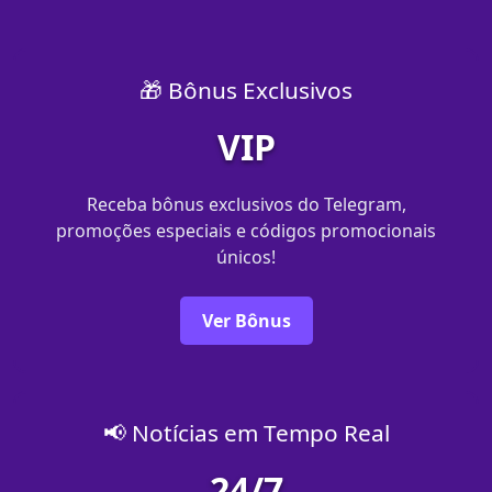
🎁 Bônus Exclusivos
VIP
Receba bônus exclusivos do Telegram,
promoções especiais e códigos promocionais
únicos!
Ver Bônus
📢 Notícias em Tempo Real
24/7