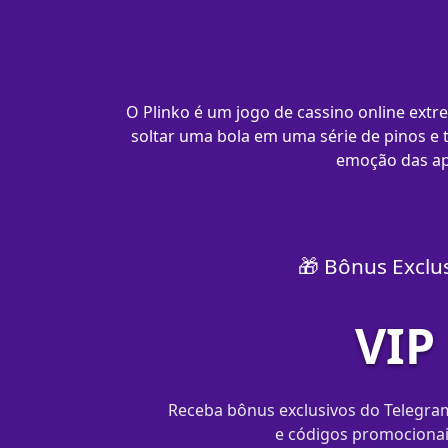
O Plinko é um jogo de cassino online extr
soltar uma bola em uma série de pinos e t
emoção das ap
🎁 Bônus Exclu
VIP
Receba bônus exclusivos do Telegra
e códigos promocionai