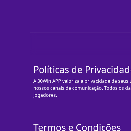
Políticas de Privacida
A 30Win APP valoriza a privacidade de seus
nossos canais de comunicação. Todos os dad
jogadores.
Termos e Condições