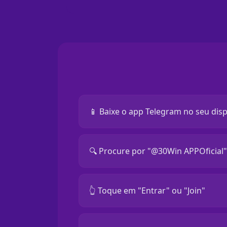
📱 Baixe o app Telegram no seu disp
🔍 Procure por "@30Win APPOficial"
👆 Toque em "Entrar" ou "Join"