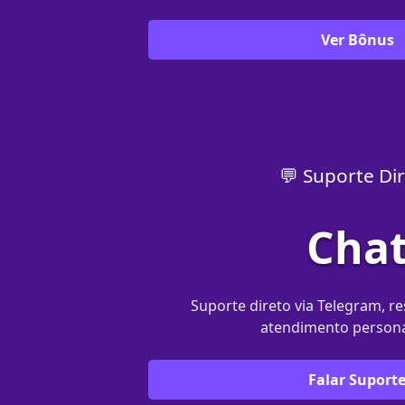
Ver Bônus
💬 Suporte Di
Cha
Suporte direto via Telegram, r
atendimento persona
Falar Suport