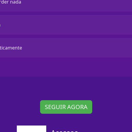
erder nada
a
aticamente
SEGUIR AGORA