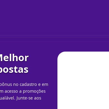
Melhor
postas
bônus no cadastro e em
em acesso a promoções
ualável. Junte-se aos