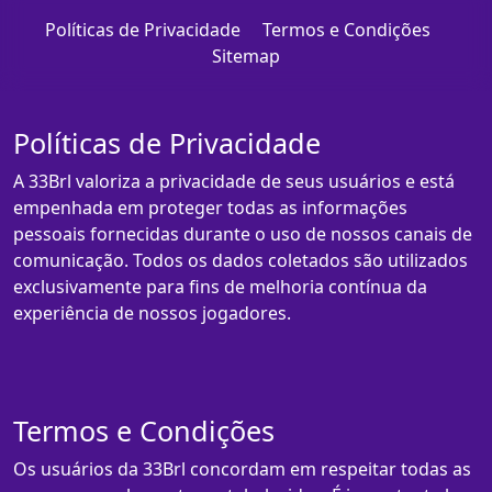
Políticas de Privacidade
Termos e Condições
Sitemap
Políticas de Privacidade
A 33Brl valoriza a privacidade de seus usuários e está
empenhada em proteger todas as informações
pessoais fornecidas durante o uso de nossos canais de
comunicação. Todos os dados coletados são utilizados
exclusivamente para fins de melhoria contínua da
experiência de nossos jogadores.
Termos e Condições
Os usuários da 33Brl concordam em respeitar todas as