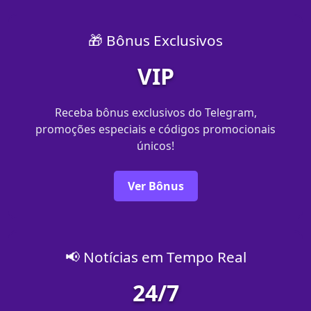
🎁 Bônus Exclusivos
VIP
Receba bônus exclusivos do Telegram,
promoções especiais e códigos promocionais
únicos!
Ver Bônus
📢 Notícias em Tempo Real
24/7