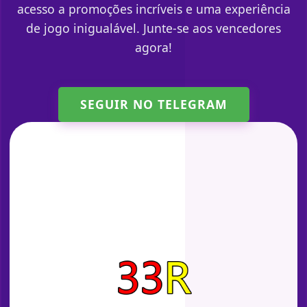
acesso a promoções incríveis e uma experiência
de jogo inigualável. Junte-se aos vencedores
agora!
SEGUIR NO TELEGRAM