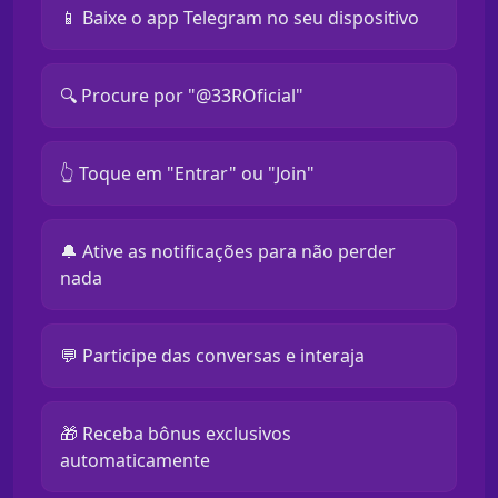
📱 Baixe o app Telegram no seu dispositivo
🔍 Procure por "@33ROficial"
👆 Toque em "Entrar" ou "Join"
🔔 Ative as notificações para não perder
nada
💬 Participe das conversas e interaja
🎁 Receba bônus exclusivos
automaticamente