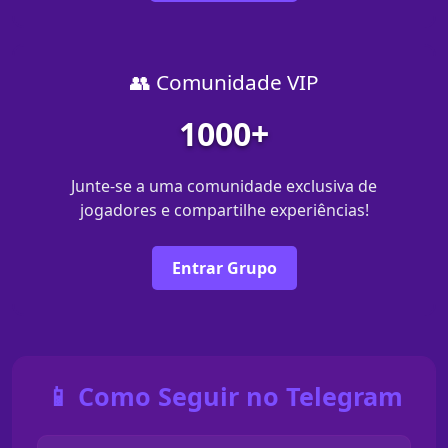
👥 Comunidade VIP
1000+
Junte-se a uma comunidade exclusiva de
jogadores e compartilhe experiências!
Entrar Grupo
📱 Como Seguir no Telegram