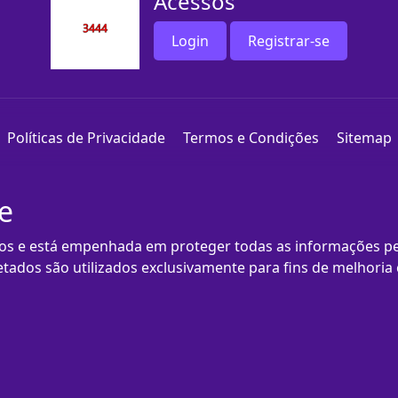
Acessos
Login
Registrar-se
Políticas de Privacidade
Termos e Condições
Sitemap
de
rios e está empenhada em proteger todas as informações p
tados são utilizados exclusivamente para fins de melhoria