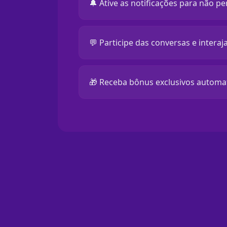
🔔 Ative as notificações para não p
💬 Participe das conversas e interaj
🎁 Receba bônus exclusivos autom