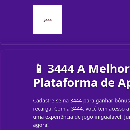
📱 3444 A Melhor
Plataforma de A
Cadastre-se na 3444 para ganhar bônus
recarga. Com a 3444, você tem acesso a
uma experiência de jogo inigualável. J
agora!