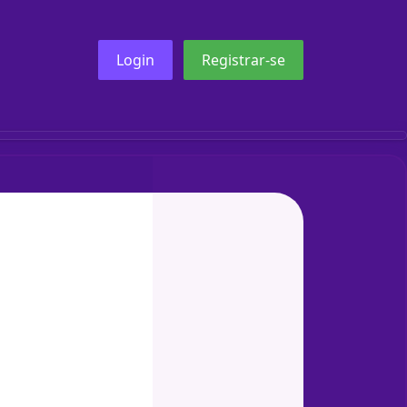
Login
Registrar-se