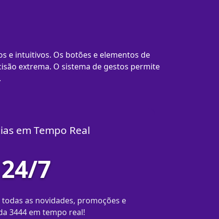
s e intuitivos. Os botões e elementos de
cisão extrema. O sistema de gestos permite
.
cias em Tempo Real
24/7
e todas as novidades, promoções e
da 3444 em tempo real!