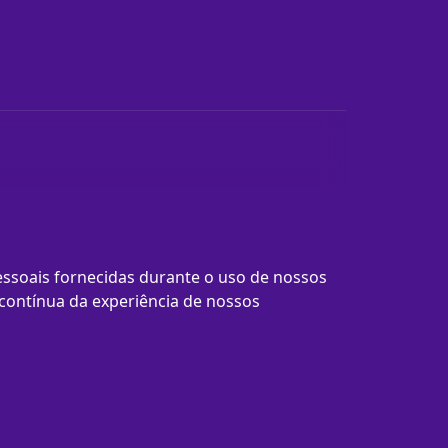
essoais fornecidas durante o uso de nossos
 contínua da experiência de nossos