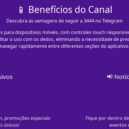
📱 Benefícios do Canal
Descubra as vantagens de seguir a 3444 no Telegram
para dispositivos móveis, com controles touch responsivo
litar o uso com os dedos, eliminando a necessidade de pre
navegar rapidamente entre diferentes seções do aplicativo
sivos
📢 Notí
m, promoções especiais
Fique por dentro d
s únicos!
eventos 