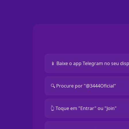
📱 Baixe o app Telegram no seu disp
🔍 Procure por "@3444Oficial"
👆 Toque em "Entrar" ou "Join"