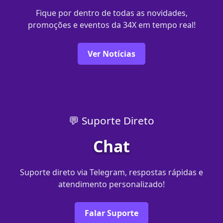
Fique por dentro de todas as novidades,
promoções e eventos da 34X em tempo real!
Ver Notícias
💬 Suporte Direto
Chat
Suporte direto via Telegram, respostas rápidas e
atendimento personalizado!
Falar Suporte