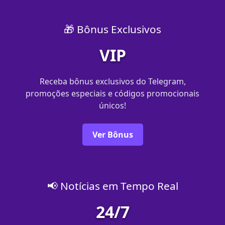
🎁 Bônus Exclusivos
VIP
Receba bônus exclusivos do Telegram,
promoções especiais e códigos promocionais
únicos!
Ver Bônus
📢 Notícias em Tempo Real
24/7