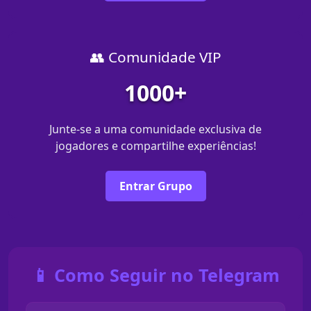
👥 Comunidade VIP
1000+
Junte-se a uma comunidade exclusiva de
jogadores e compartilhe experiências!
Entrar Grupo
📱 Como Seguir no Telegram