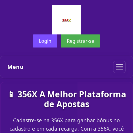
Login
Registrar-se
Menu
📱 356X A Melhor Plataforma
de Apostas
Cadastre-se na 356X para ganhar bônus no
cadastro e em cada recarga. Com a 356X, você