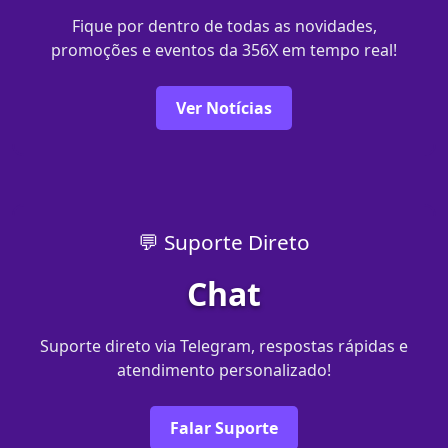
Fique por dentro de todas as novidades,
promoções e eventos da 356X em tempo real!
Ver Notícias
💬 Suporte Direto
Chat
Suporte direto via Telegram, respostas rápidas e
atendimento personalizado!
Falar Suporte