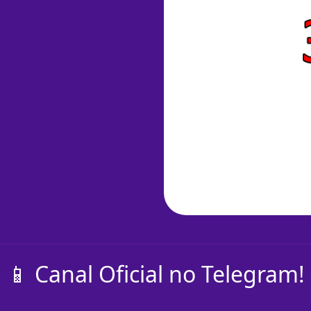
📱 Canal Oficial no Telegram!