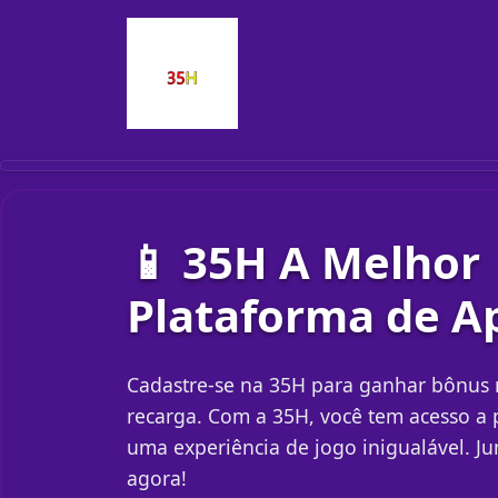
📱 35H A Melhor
Plataforma de A
Cadastre-se na 35H para ganhar bônus 
recarga. Com a 35H, você tem acesso a 
uma experiência de jogo inigualável. J
agora!