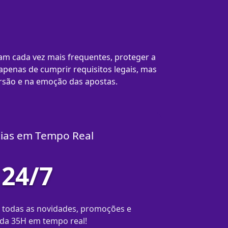
am cada vez mais frequentes, proteger a
apenas de cumprir requisitos legais, mas
ersão e na emoção das apostas.
cias em Tempo Real
24/7
e todas as novidades, promoções e
 da 35H em tempo real!