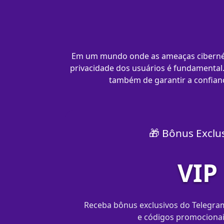
Em um mundo onde as ameaças cibernétic
privacidade dos usuários é fundamental.
também de garantir a confianç
🎁 Bônus Exclu
VIP
Receba bônus exclusivos do Telegra
e códigos promocionai