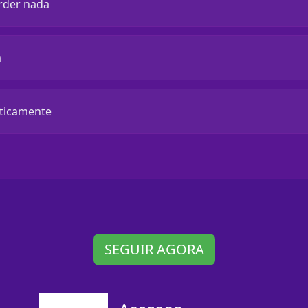
erder nada
a
aticamente
SEGUIR AGORA