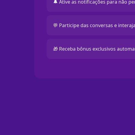
🔔 Ative as notificações para não p
💬 Participe das conversas e interaj
🎁 Receba bônus exclusivos autom