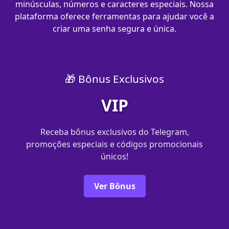
minúsculas, números e caracteres especiais. Nossa
plataforma oferece ferramentas para ajudar você a
criar uma senha segura e única.
🎁 Bônus Exclusivos
VIP
Receba bônus exclusivos do Telegram,
promoções especiais e códigos promocionais
únicos!
Ver Bônus