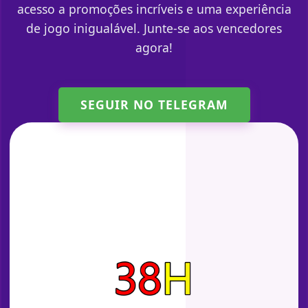
acesso a promoções incríveis e uma experiência
de jogo inigualável. Junte-se aos vencedores
agora!
SEGUIR NO TELEGRAM