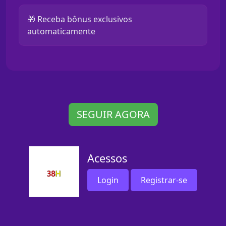
🎁 Receba bônus exclusivos
automaticamente
SEGUIR AGORA
Acessos
Login
Registrar-se