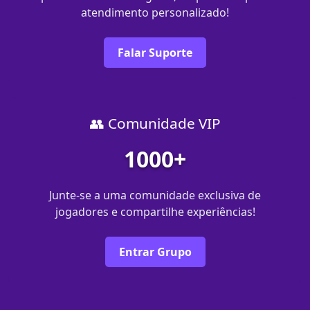
atendimento personalizado!
Falar Suporte
👥 Comunidade VIP
1000+
Junte-se a uma comunidade exclusiva de
jogadores e compartilhe experiências!
Entrar Grupo