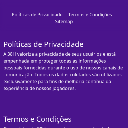
Políticas de Privacidade
Termos e Condições
Sitemap
Políticas de Privacidade
A 38H valoriza a privacidade de seus usuários e está
empenhada em proteger todas as informações
pessoais fornecidas durante o uso de nossos canais de
comunicação. Todos os dados coletados são utilizados
exclusivamente para fins de melhoria contínua da
experiência de nossos jogadores.
Termos e Condições