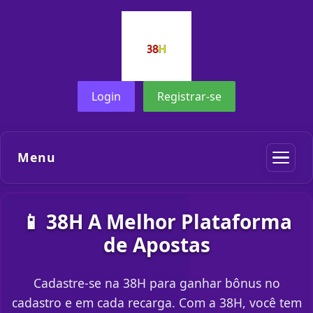
Login
Registrar-se
Menu
📱 38H A Melhor Plataforma
de Apostas
Cadastre-se na 38H para ganhar bônus no
cadastro e em cada recarga. Com a 38H, você tem