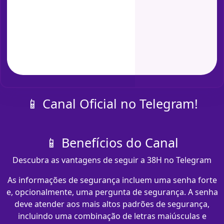
📱 Canal Oficial no Telegram!
📱 Benefícios do Canal
Descubra as vantagens de seguir a 38H no Telegram
As informações de segurança incluem uma senha forte
e, opcionalmente, uma pergunta de segurança. A senha
deve atender aos mais altos padrões de segurança,
incluindo uma combinação de letras maiúsculas e