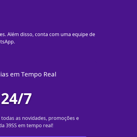
res. Além disso, conta com uma equipe de
atsApp.
cias em Tempo Real
24/7
e todas as novidades, promoções e
da 39SS em tempo real!