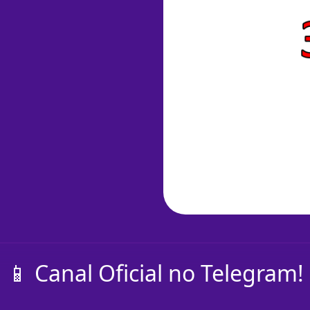
📱 Canal Oficial no Telegram!