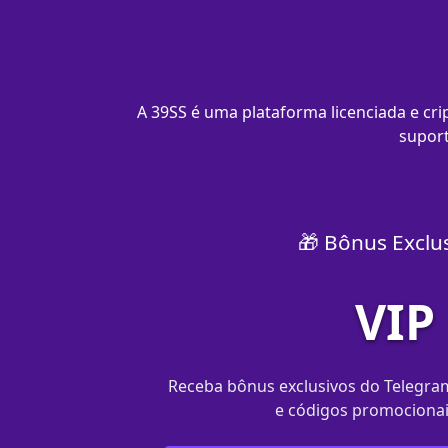
A 39SS é uma plataforma licenciada e cr
suport
🎁 Bônus Exclu
VIP
Receba bônus exclusivos do Telegra
e códigos promocionai