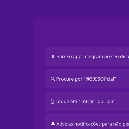
📱 Baixe o app Telegram no seu disp
🔍 Procure por "@39SSOficial"
👆 Toque em "Entrar" ou "Join"
🔔 Ative as notificações para não p