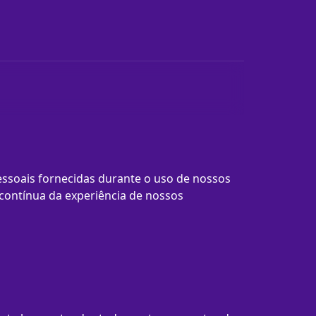
essoais fornecidas durante o uso de nossos
 contínua da experiência de nossos