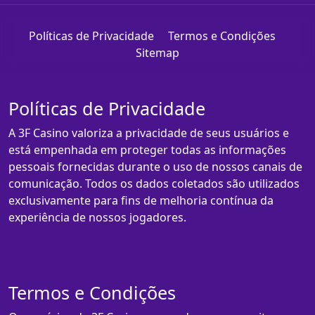
Políticas de Privacidade
Termos e Condições
Sitemap
Políticas de Privacidade
A 3F Casino valoriza a privacidade de seus usuários e
está empenhada em proteger todas as informações
pessoais fornecidas durante o uso de nossos canais de
comunicação. Todos os dados coletados são utilizados
exclusivamente para fins de melhoria contínua da
experiência de nossos jogadores.
Termos e Condições