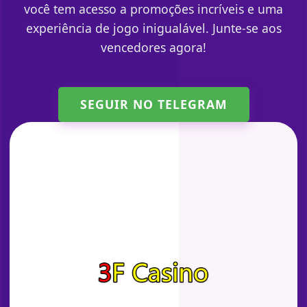
você tem acesso a promoções incríveis e uma
experiência de jogo inigualável. Junte-se aos
vencedores agora!
SEGUIR NO TELEGRAM