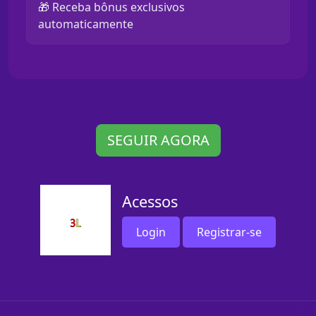
🎁 Receba bônus exclusivos
automaticamente
SEGUIR AGORA
Acessos
Login
Registrar-se