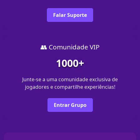
Falar Suporte
👥 Comunidade VIP
1000+
Junte-se a uma comunidade exclusiva de
jogadores e compartilhe experiências!
Entrar Grupo