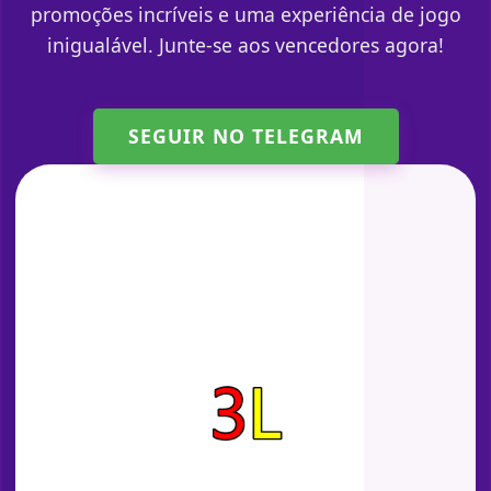
promoções incríveis e uma experiência de jogo
inigualável. Junte-se aos vencedores agora!
SEGUIR NO TELEGRAM