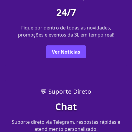
24/7
Fique por dentro de todas as novidades,
promoções e eventos da 3L em tempo real!
Ver Notícias
💬 Suporte Direto
Chat
Suporte direto via Telegram, respostas rápidas e
atendimento personalizado!