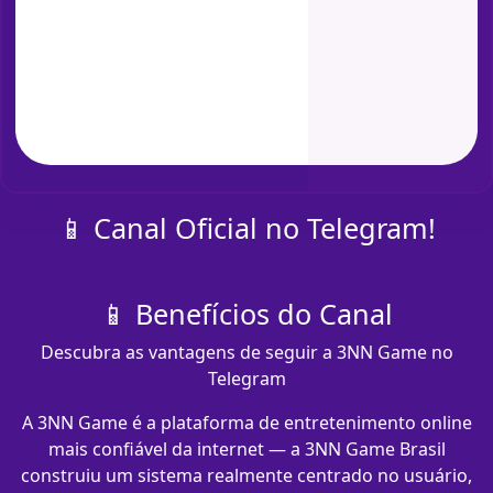
📱 Canal Oficial no Telegram!
📱 Benefícios do Canal
Descubra as vantagens de seguir a 3NN Game no
Telegram
A 3NN Game é a plataforma de entretenimento online
mais confiável da internet — a 3NN Game Brasil
construiu um sistema realmente centrado no usuário,