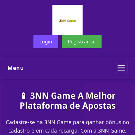
Login
Registrar-se
Menu
📱 3NN Game A Melhor
Plataforma de Apostas
Cadastre-se na 3NN Game para ganhar bônus no
cadastro e em cada recarga. Com a 3NN Game,