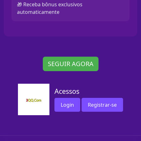
🎁 Receba bônus exclusivos
automaticamente
SEGUIR AGORA
Acessos
Login
Registrar-se