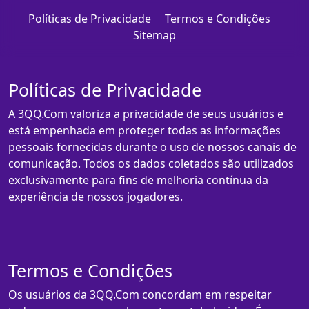
Políticas de Privacidade
Termos e Condições
Sitemap
Políticas de Privacidade
A 3QQ.Com valoriza a privacidade de seus usuários e
está empenhada em proteger todas as informações
pessoais fornecidas durante o uso de nossos canais de
comunicação. Todos os dados coletados são utilizados
exclusivamente para fins de melhoria contínua da
experiência de nossos jogadores.
Termos e Condições
Os usuários da 3QQ.Com concordam em respeitar