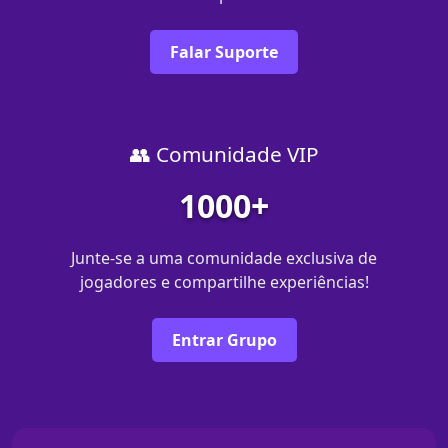
Falar Suporte
👥 Comunidade VIP
1000+
Junte-se a uma comunidade exclusiva de
jogadores e compartilhe experiências!
Entrar Grupo