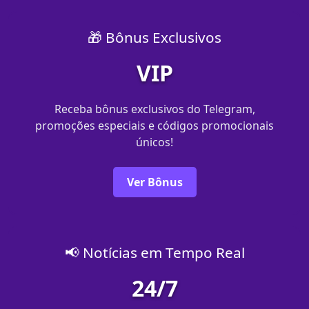
🎁 Bônus Exclusivos
VIP
Receba bônus exclusivos do Telegram,
promoções especiais e códigos promocionais
únicos!
Ver Bônus
📢 Notícias em Tempo Real
24/7