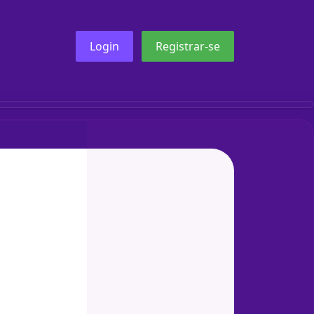
Login
Registrar-se