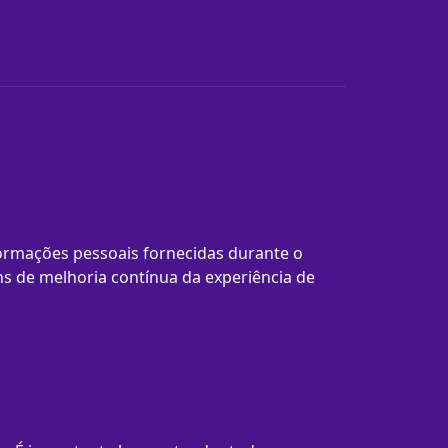
formações pessoais fornecidas durante o
ns de melhoria contínua da experiência de