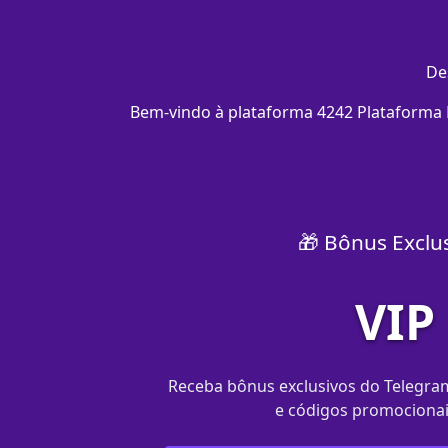
De
Bem-vindo à plataforma 4242 Plataforma 
🎁 Bônus Exclu
VIP
Receba bônus exclusivos do Telegra
e códigos promocionai