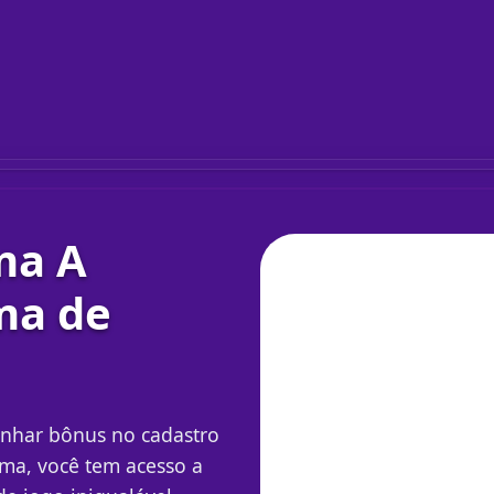
ma A
ma de
anhar bônus no cadastro
ma, você tem acesso a