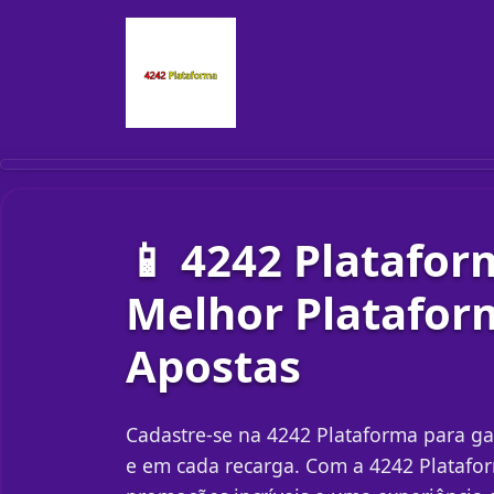
📱 4242 Platafor
Melhor Platafor
Apostas
Cadastre-se na 4242 Plataforma para g
e em cada recarga. Com a 4242 Platafor