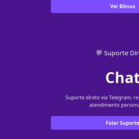
Ver Bônus
💬 Suporte Di
Cha
Suporte direto via Telegram, r
atendimento persona
Falar Suport