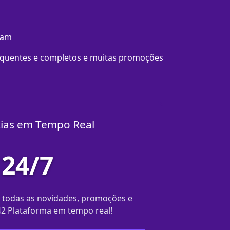
ram
s quentes e completos e muitas promoções
cias em Tempo Real
24/7
e todas as novidades, promoções e
42 Plataforma em tempo real!