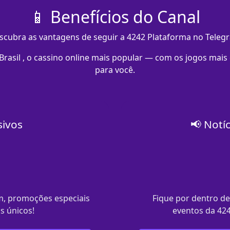
📱 Benefícios do Canal
scubra as vantagens de seguir a 4242 Plataforma no Teleg
Brasil , o cassino online mais popular — com os jogos mai
para você.
sivos
📢 Notí
m, promoções especiais
Fique por dentro d
s únicos!
eventos da 42