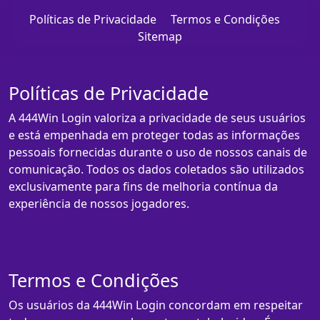
Políticas de Privacidade
Termos e Condições
Sitemap
Políticas de Privacidade
A 444Win Login valoriza a privacidade de seus usuários
e está empenhada em proteger todas as informações
pessoais fornecidas durante o uso de nossos canais de
comunicação. Todos os dados coletados são utilizados
exclusivamente para fins de melhoria contínua da
experiência de nossos jogadores.
Termos e Condições
Os usuários da 444Win Login concordam em respeitar