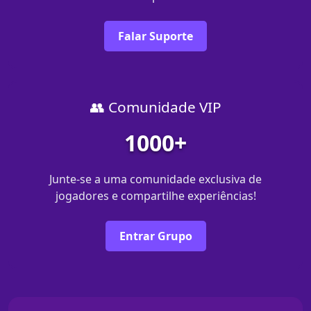
Falar Suporte
👥 Comunidade VIP
1000+
Junte-se a uma comunidade exclusiva de
jogadores e compartilhe experiências!
Entrar Grupo