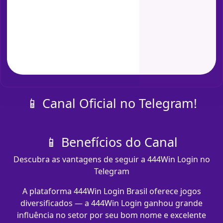
📱 Canal Oficial no Telegram!
📱 Benefícios do Canal
Descubra as vantagens de seguir a 444Win Login no
Telegram
A plataforma 444Win Login Brasil oferece jogos
diversificados — a 444Win Login ganhou grande
influência no setor por seu bom nome e excelente