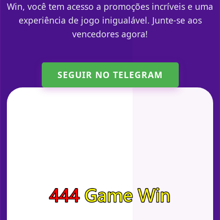
Win, você tem acesso a promoções incríveis e uma
experiência de jogo inigualável. Junte-se aos
vencedores agora!
SEGUIR NO TELEGRAM