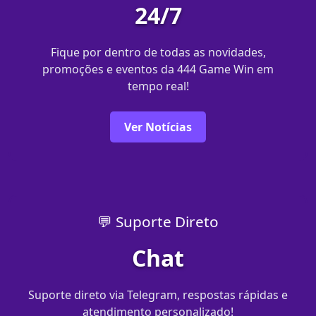
24/7
Fique por dentro de todas as novidades,
promoções e eventos da 444 Game Win em
tempo real!
Ver Notícias
💬 Suporte Direto
Chat
Suporte direto via Telegram, respostas rápidas e
atendimento personalizado!