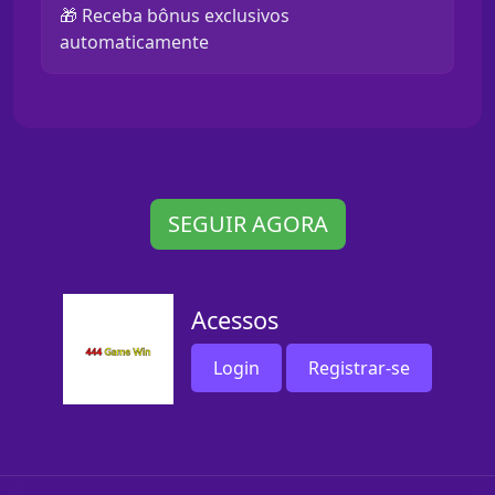
🎁 Receba bônus exclusivos
automaticamente
SEGUIR AGORA
Acessos
Login
Registrar-se