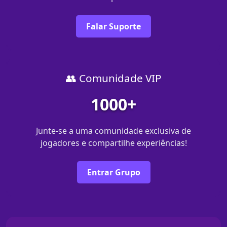
Falar Suporte
👥 Comunidade VIP
1000+
Junte-se a uma comunidade exclusiva de
jogadores e compartilhe experiências!
Entrar Grupo