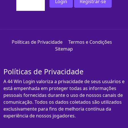
Login
Registrar-se
Políticas de Privacidade
Termos e Condições
Sitemap
Políticas de Privacidade
A 44 Win Login valoriza a privacidade de seus usuários e
está empenhada em proteger todas as informações
pessoais fornecidas durante o uso de nossos canais de
comunicação. Todos os dados coletados são utilizados
exclusivamente para fins de melhoria contínua da
experiência de nossos jogadores.