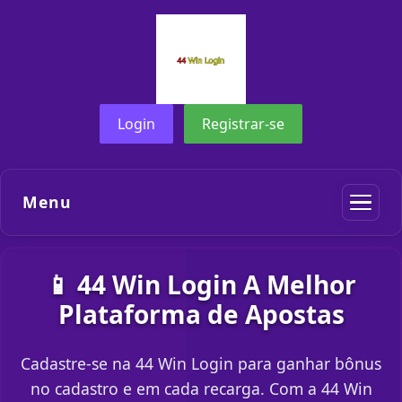
Login
Registrar-se
Menu
📱 44 Win Login A Melhor
Plataforma de Apostas
Cadastre-se na 44 Win Login para ganhar bônus
no cadastro e em cada recarga. Com a 44 Win