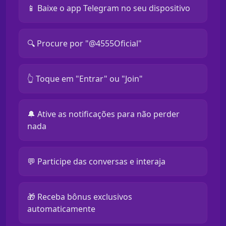
📱 Baixe o app Telegram no seu dispositivo
🔍 Procure por "@4555Oficial"
👆 Toque em "Entrar" ou "Join"
🔔 Ative as notificações para não perder
nada
💬 Participe das conversas e interaja
🎁 Receba bônus exclusivos
automaticamente