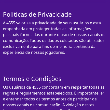
Políticas de Privacidade
A 4555 valoriza a privacidade de seus usuários e está
empenhada em proteger todas as informações
pessoais fornecidas durante o uso de nossos canais de
comunicação. Todos os dados coletados são utilizados
exclusivamente para fins de melhoria contínua da
experiência de nossos jogadores.
Termos e Condições
Os usuários da 4555 concordam em respeitar todas as
regras e regulamentos estabelecidos. É importante ler
e entender todos os termos antes de participar de
nossos canais de comunicação. A violação destes