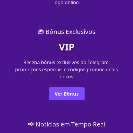
jogo online.
🎁 Bônus Exclusivos
VIP
Receba bônus exclusivos do Telegram,
promoções especiais e códigos promocionais
únicos!
Ver Bônus
📢 Notícias em Tempo Real