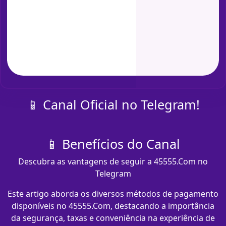
📱 Canal Oficial no Telegram!
📱 Benefícios do Canal
Descubra as vantagens de seguir a 45555.Com no
Telegram
Este artigo aborda os diversos métodos de pagamento
disponíveis no 45555.Com, destacando a importância
da segurança, taxas e conveniência na experiência de