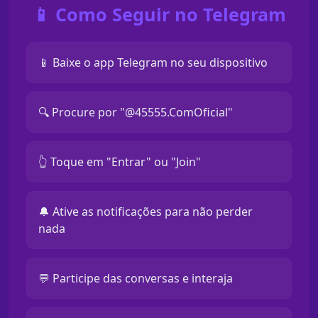
📱 Como Seguir no Telegram
📱 Baixe o app Telegram no seu dispositivo
🔍 Procure por "@45555.ComOficial"
👆 Toque em "Entrar" ou "Join"
🔔 Ative as notificações para não perder
nada
💬 Participe das conversas e interaja