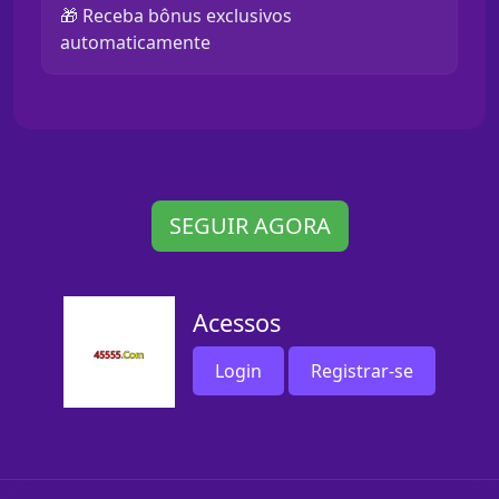
🎁 Receba bônus exclusivos
automaticamente
SEGUIR AGORA
Acessos
Login
Registrar-se