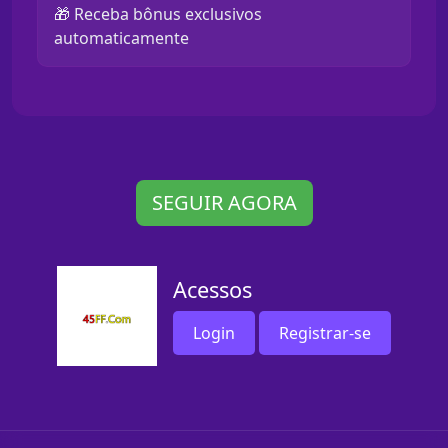
🎁 Receba bônus exclusivos
automaticamente
SEGUIR AGORA
Acessos
Login
Registrar-se