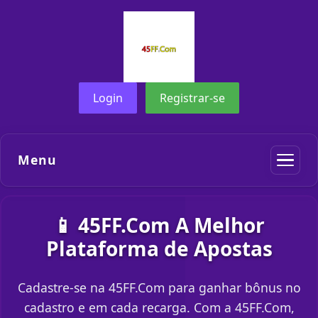
Login
Registrar-se
Menu
📱 45FF.Com A Melhor
Plataforma de Apostas
Cadastre-se na 45FF.Com para ganhar bônus no
cadastro e em cada recarga. Com a 45FF.Com,