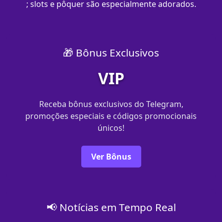
; slots e pôquer são especialmente adorados.
🎁 Bônus Exclusivos
VIP
Receba bônus exclusivos do Telegram,
promoções especiais e códigos promocionais
únicos!
Ver Bônus
📢 Notícias em Tempo Real