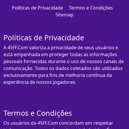
Políticas de Privacidade
Termos e Condições
Sitemap
Políticas de Privacidade
A 45FF.Com valoriza a privacidade de seus usuários e
está empenhada em proteger todas as informações
pessoais fornecidas durante o uso de nossos canais de
comunicação. Todos os dados coletados são utilizados
exclusivamente para fins de melhoria contínua da
experiência de nossos jogadores.
Termos e Condições
Os usuários da 45FF.Com concordam em respeitar