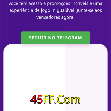
você tem acesso a promoções incríveis e uma
experiência de jogo inigualável. Junte-se aos
vencedores agora!
SEGUIR NO TELEGRAM