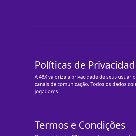
Políticas de Privacida
A 48X valoriza a privacidade de seus usuár
canais de comunicação. Todos os dados cole
jogadores.
Termos e Condições