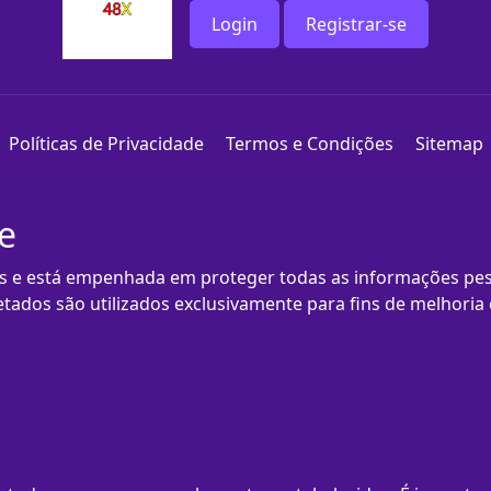
Login
Registrar-se
Políticas de Privacidade
Termos e Condições
Sitemap
de
ios e está empenhada em proteger todas as informações pe
tados são utilizados exclusivamente para fins de melhoria