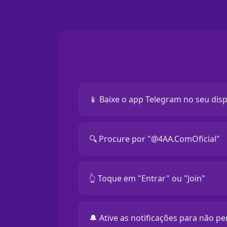
📱 Baixe o app Telegram no seu disp
🔍 Procure por "@4AA.ComOficial"
👆 Toque em "Entrar" ou "Join"
🔔 Ative as notificações para não p