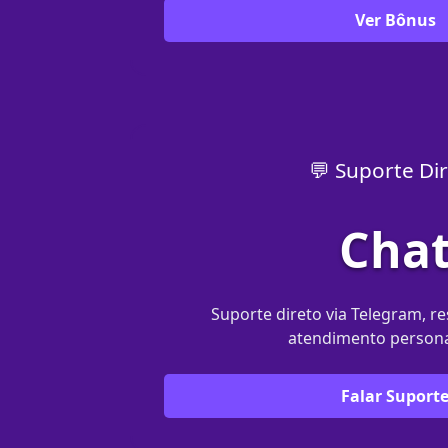
Ver Bônus
💬 Suporte Di
Cha
Suporte direto via Telegram, r
atendimento persona
Falar Suport