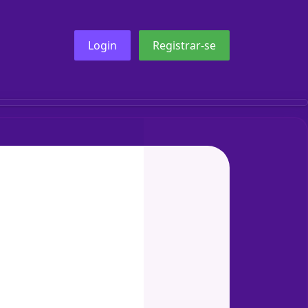
Login
Registrar-se