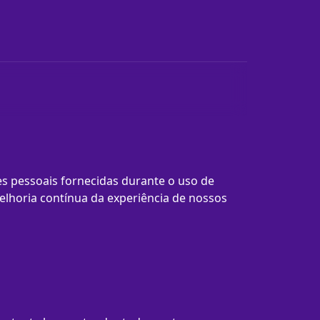
s pessoais fornecidas durante o uso de
elhoria contínua da experiência de nossos