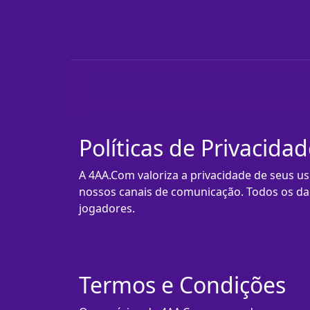
Políticas de Privacida
A 4AA.Com valoriza a privacidade de seus 
nossos canais de comunicação. Todos os dad
jogadores.
Termos e Condições