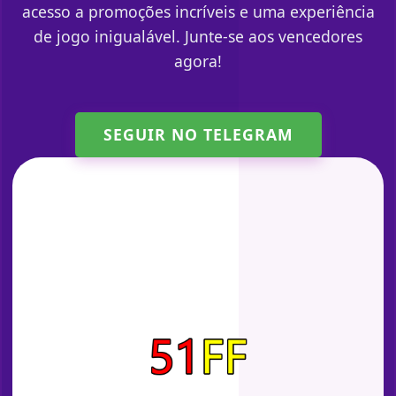
acesso a promoções incríveis e uma experiência
de jogo inigualável. Junte-se aos vencedores
agora!
SEGUIR NO TELEGRAM