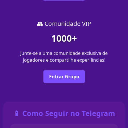
👥 Comunidade VIP
1000+
Junte-se a uma comunidade exclusiva de
jogadores e compartilhe experiências!
Entrar Grupo
📱 Como Seguir no Telegram