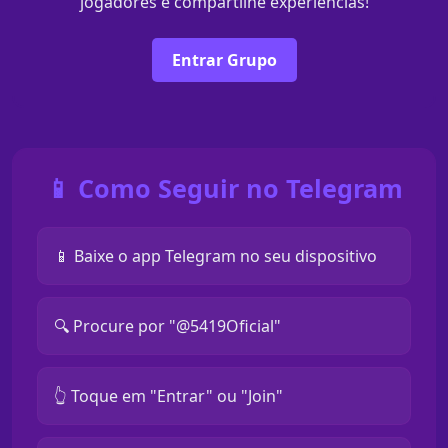
jogadores e compartilhe experiências!
Entrar Grupo
📱 Como Seguir no Telegram
📱 Baixe o app Telegram no seu dispositivo
🔍 Procure por "@5419Oficial"
👆 Toque em "Entrar" ou "Join"