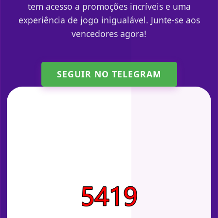
tem acesso a promoções incríveis e uma
experiência de jogo inigualável. Junte-se aos
vencedores agora!
SEGUIR NO TELEGRAM