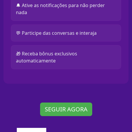
🔔 Ative as notificações para não perder
nada
💬 Participe das conversas e interaja
🎁 Receba bônus exclusivos
automaticamente
SEGUIR AGORA