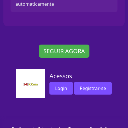
automaticamente
SEGUIR AGORA
Acessos
Login
Registrar-se