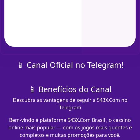
📱 Canal Oficial no Telegram!
📱 Benefícios do Canal
Descubra as vantagens de seguir a 543X.Com no
Telegram
Bem-vindo à plataforma 543X.Com Brasil , o cassino
online mais popular — com os jogos mais quentes e
completos e muitas promoções para você.