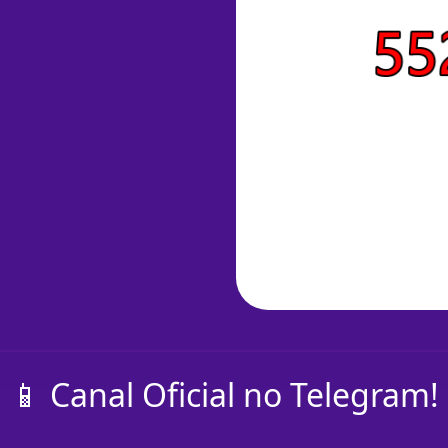
📱 Canal Oficial no Telegram!