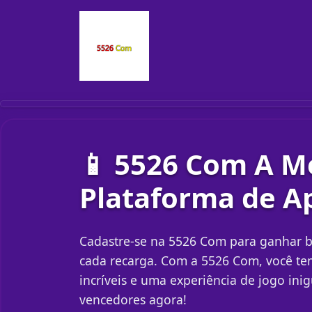
📱 5526 Com A M
Plataforma de A
Cadastre-se na 5526 Com para ganhar 
cada recarga. Com a 5526 Com, você t
incríveis e uma experiência de jogo inig
vencedores agora!