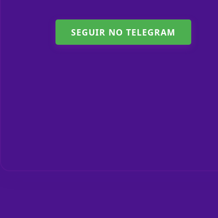
SEGUIR NO TELEGRAM