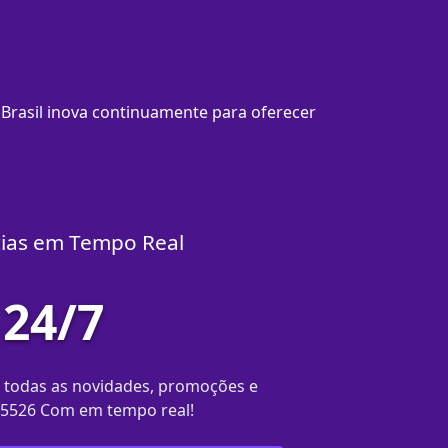
Brasil inova continuamente para oferecer
cias em Tempo Real
24/7
e todas as novidades, promoções e
 5526 Com em tempo real!