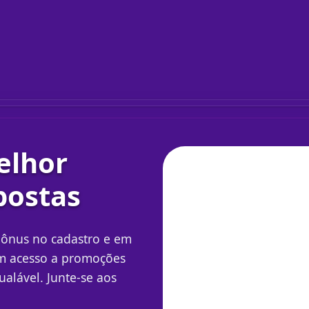
elhor
postas
bônus no cadastro e em
em acesso a promoções
ualável. Junte-se aos