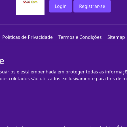
Login
Registrar-se
Políticas de Privacidade
Termos e Condições
Sitemap
de
 usuários e está empenhada em proteger todas as informaçõ
os coletados são utilizados exclusivamente para fins de m